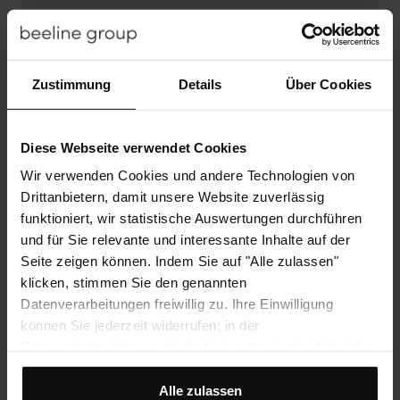
Feedbackkultur durch
Zustimmung
Details
Über Cookies
regelmäßige
Mitarbeitergespräche und -
befragungen
Diese Webseite verwendet Cookies
Wir verwenden Cookies und andere Technologien von
Drittanbietern, damit unsere Website zuverlässig
funktioniert, wir statistische Auswertungen durchführen
und für Sie relevante und interessante Inhalte auf der
Betriebliche Altersvorsorge
Seite zeigen können. Indem Sie auf "Alle zulassen"
klicken, stimmen Sie den genannten
Datenverarbeitungen freiwillig zu. Ihre Einwilligung
können Sie jederzeit widerrufen; in der
Datenschutzerklärung (siehe Link unten in der Website)
finden Sie hierzu Hinweise. Wenn Sie das nicht wollen,
Mobiles Arbeiten
können Sie dies mit Klick auf "Ablehnen" unterbinden.
Alle zulassen